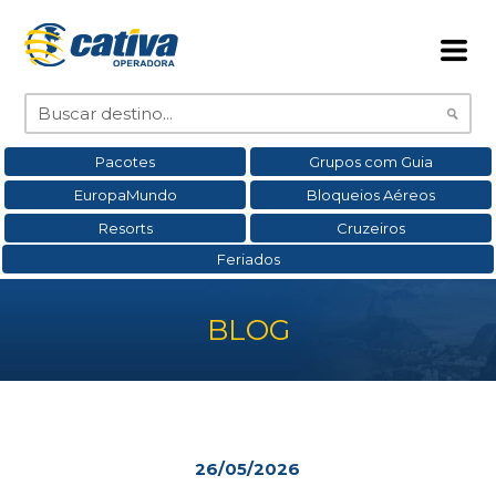
Pacotes
Grupos com Guia
EuropaMundo
Bloqueios Aéreos
Resorts
Cruzeiros
Feriados
BLOG
26/05/2026