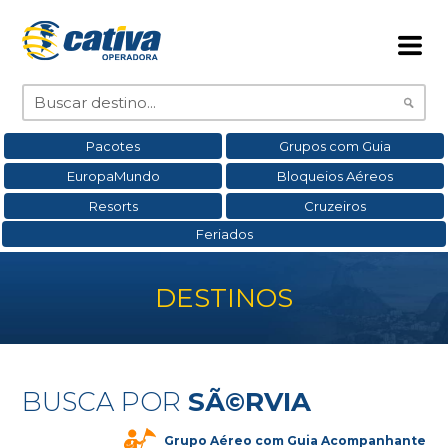
Pacotes
Grupos com Guia
EuropaMundo
Bloqueios Aéreos
Resorts
Cruzeiros
Feriados
DESTINOS
BUSCA POR
SÃ©RVIA
Grupo Aéreo com Guia Acompanhante