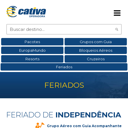
Pacotes
Grupos com Guia
EuropaMundo
Bloqueios Aéreos
Resorts
Cruzeiros
Feriados
FERIADOS
FERIADO DE
INDEPENDÊNCIA
Grupo Aéreo com Guia Acompanhante