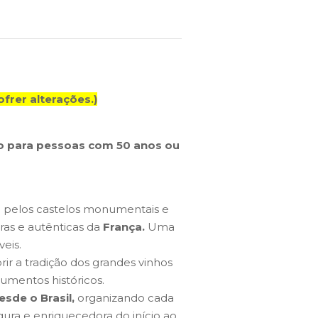
frer alterações.)
o para pessoas com 50 anos ou
 pelos castelos monumentais e
ras e autênticas da
França.
Uma
veis.
ir a tradição dos grandes vinhos
numentos históricos.
sde o Brasil,
organizando cada
ura e enriquecedora do início ao