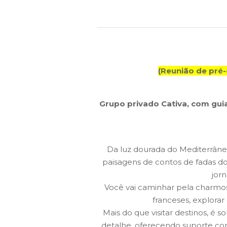
(Reunião de pré-
Grupo privado Cativa, com gu
Da luz dourada do Mediterrâ
paisagens de contos de fadas d
jorn
Você vai caminhar pela charm
franceses, explorar
Mais do que visitar destinos, é 
detalhe, oferecendo suporte con