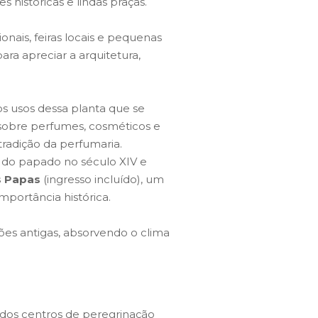
 históricas e lindas praças.
onais, feiras locais e pequenas
ara apreciar a arquitetura,
 os usos dessa planta que se
 sobre perfumes, cosméticos e
 tradição da perfumaria.
 do papado no século XIV e
s Papas
(ingresso incluído), um
portância histórica.
ões antigas, absorvendo o clima
dos centros de peregrinação