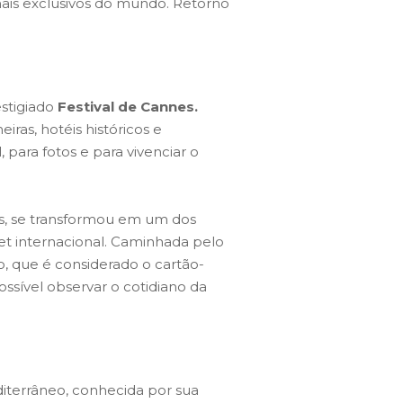
ais exclusivos do mundo. Retorno
stigiado
Festival de Cannes.
ras, hotéis históricos e
 para fotos e para vivenciar o
as, se transformou em um dos
set internacional. Caminhada pelo
to, que é considerado o cartão-
sível observar o cotidiano da
iterrâneo, conhecida por sua