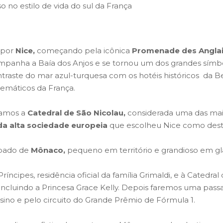
so no estilo de vida do sul da França
 por
Nice,
começando pela icônica
Promenade des Anglai
nha a Baía dos Anjos e se tornou um dos grandes símbol
traste do mar azul-turquesa com os hotéis históricos da Bel
emáticos da França.
itamos a
Catedral de São Nicolau,
considerada uma das mai
da alta sociedade europeia
que escolheu Nice como desti
ipado de
Mônaco,
pequeno em território e grandioso em gl
 Príncipes, residência oficial da família Grimaldi, e à Catedr
incluindo a Princesa Grace Kelly. Depois faremos uma pas
ino e pelo circuito do Grande Prêmio de Fórmula 1.