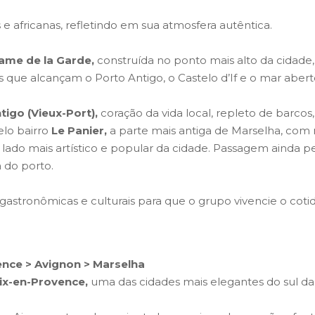
 e africanas, refletindo em sua atmosfera autêntica.
Dame de la Garde,
construída no ponto mais alto da cidade
 que alcançam o Porto Antigo, o Castelo d’If e o mar abert
tigo (Vieux-Port),
coração da vida local, repleto de barcos
elo bairro
Le Panier,
a parte mais antiga de Marselha, com rue
 lado mais artístico e popular da cidade. Passagem ainda p
 do porto.
gastronômicas e culturais para que o grupo vivencie o cot
ence > Avignon > Marselha
ix-en-Provence,
uma das cidades mais elegantes do sul da 