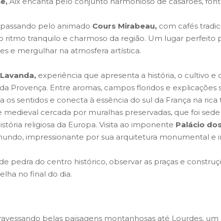
e,
Aix encanta pelo conjunto harmonioso de casarões, fontes
, passando pelo animado
Cours Mirabeau,
com cafés tradici
o ritmo tranquilo e charmoso da região. Um lugar perfeito p
s e mergulhar na atmosfera artística.
 Lavanda,
experiência que apresenta a história, o cultivo e
da Provença. Entre aromas, campos floridos e explicações
ta os sentidos e conecta à essência do sul da França na rica
e medieval cercada por muralhas preservadas, que foi sede
tória religiosa da Europa. Visita ao imponente
Palácio do
mundo, impressionante por sua arquitetura monumental e im
e pedra do centro histórico, observar as praças e construç
lha no final do dia.
ravessando belas paisagens montanhosas até Lourdes, um 