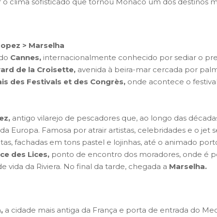
 o clima sofisticado que tornou Mônaco um dos destinos m
Tropez > Marselha
ndo
Cannes,
internacionalmente conhecido por sediar o pre
ard de la Croisette,
avenida à beira-mar cercada por palmei
ais des Festivals et des Congrès,
onde acontece o festival,
ez,
antigo vilarejo de pescadores que, ao longo das décad
da Europa. Famosa por atrair artistas, celebridades e o jet 
itas, fachadas em tons pastel e lojinhas, até o animado por
ce des Lices,
ponto de encontro dos moradores, onde é pos
de vida da Riviera. No final da tarde, chegada a
Marselha.
,
a cidade mais antiga da França e porta de entrada do Med