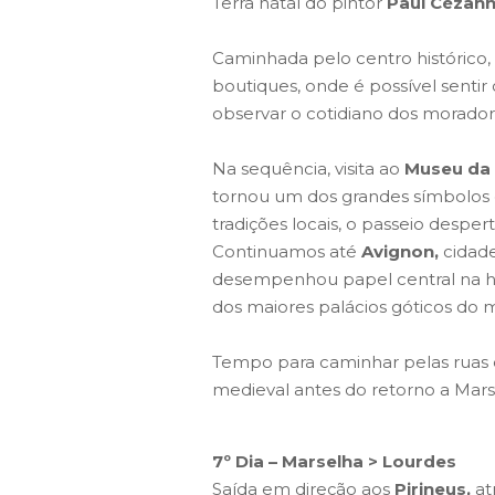
Terra natal do pintor
Paul Cézann
Caminhada pelo centro histórico
boutiques, onde é possível sentir 
observar o cotidiano dos moradore
Na sequência, visita ao
Museu da
tornou um dos grandes símbolos 
tradições locais, o passeio desper
Continuamos até
Avignon,
cidad
desempenhou papel central na his
dos maiores palácios góticos do 
Tempo para caminhar pelas ruas d
medieval antes do retorno a Marse
7º Dia – Marselha > Lourdes
Saída em direção aos
Pirineus,
at