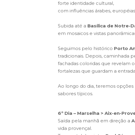
forte identidade cultural,
com influências árabes, européias
Subida até a
Basílica de Notre-
em mosaicos e vistas panorâmicas
Seguimos pelo histórico
Porto An
tradicionais. Depois, caminhada p
fachadas coloridas que revelam o
fortalezas que guardam a entrada
Ao longo do dia, teremos opções 
sabores típicos.
6º Dia – Marselha > Aix-en-Prov
Saída pela manhã em direção a
A
vida provençal.