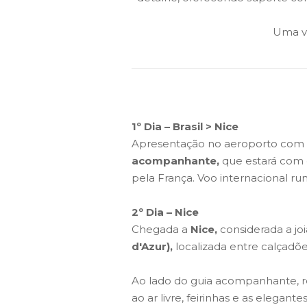
Uma v
1º Dia – Brasil > Nice
Apresentação no aeroporto com
acompanhante,
que estará com o
pela França. Voo internacional ru
2º Dia – Nice
Chegada a
Nice,
considerada a jo
d'Azur),
localizada entre calçadõe
Ao lado do guia acompanhante, re
ao ar livre, feirinhas e as elegan