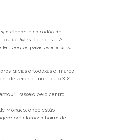
s,
o elegante calçadão de
os da Riviera Francesa. Ao
le Époque, palácios e jardins,
ores igrejas ortodoxas e marco
no de veraneio no século XIX.
amour. Passeio pelo centro
al de Mônaco, onde estão
sagem pelo famoso bairro de