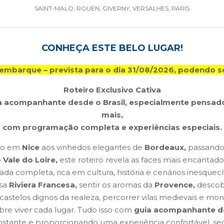
SAINT-MALO, ROUEN, GIVERNY, VERSALHES, PARIS
CONHEÇA ESTE BELO LUGAR!
embarque – prevista para o dia 31/08/2026, podendo so
Roteiro Exclusivo Cativa
ia acompanhante desde o Brasil, especialmente pensad
mais,
com programação completa e experiências especiais.
neo em
Nice
aos vinhedos elegantes de
Bordeaux,
passando
o
Vale do Loire,
este roteiro revela as faces mais encantado
ada completa, rica em cultura, história e cenários inesquecí
osa
Riviera Francesa,
sentir os aromas da
Provence,
descobr
 castelos dignos da realeza, percorrer vilas medievais e mo
sobre viver cada lugar. Tudo isso com
guia acompanhante de
stante e proporcionando uma experiência confortável, seg