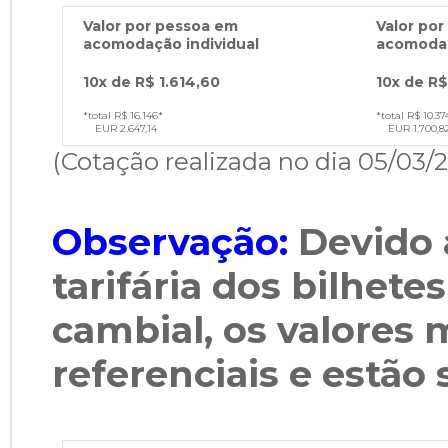
Valor por pessoa em
Valor po
acomodação individual
acomoda
10x de R$ 1.614,60
10x de R$
*total R$ 16.146*
*total R$ 10.37
EUR 2.647,14
EUR 1.700,8
(Cotação realizada no dia 05/03/
Observação:
Devido 
tarifária dos bilhete
cambial, os valores
referenciais e estão 