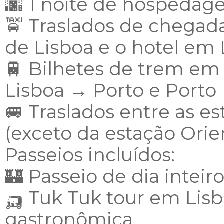
🌆 1 noite de hospedag
🚖 Traslados de chegada
de Lisboa e o hotel em 
🚆 Bilhetes de trem em 
Lisboa → Porto e Porto 
🚐 Traslados entre as e
(exceto da estação Orie
Passeios incluídos:
🏰 Passeio de dia inteir
🛺 Tuk Tuk tour em Lis
gastronômica.