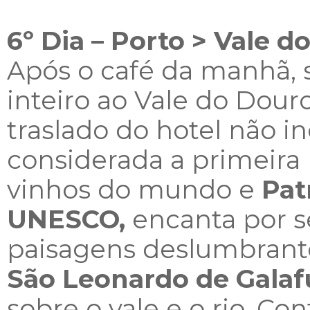
6º Dia – Porto > Vale d
Após o café da manhã, s
inteiro ao Vale do Dour
traslado do hotel não in
considerada a primeira
vinhos do mundo e
Pat
UNESCO,
encanta por s
paisagens deslumbrant
São Leonardo de Galaf
sobre o vale e o rio. C