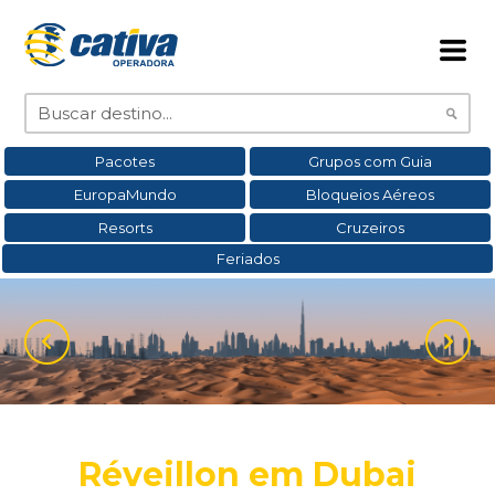
Pacotes
Grupos com Guia
EuropaMundo
Bloqueios Aéreos
Resorts
Cruzeiros
Feriados
Réveillon em Dubai