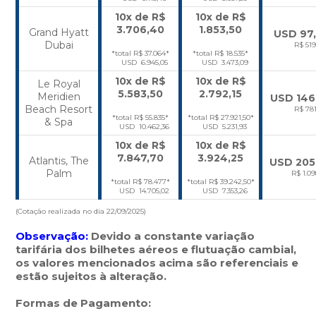
10x de R$
10x de R$
3.706,40
1.853,50
Grand Hyatt
USD 97
Dubai
R$ 51
*total R$ 37.064*
*total R$ 18.535*
USD 6.945,05
USD 3.473,09
10x de R$
10x de R$
Le Royal
5.583,50
2.792,15
Meridien
USD 146
Beach Resort
R$ 78
*total R$ 55.835*
*total R$ 27.921,50*
& Spa
USD 10.462,36
USD 5.231,93
10x de R$
10x de R$
7.847,70
3.924,25
Atlantis, The
USD 205
Palm
R$ 1.09
*total R$ 78.477*
*total R$ 39.242,50*
USD 14.705,02
USD 7.353,26
(Cotação realizada no dia 22/09/2025)
Observação:
Devido a constante variação
tarifária dos bilhetes aéreos e flutuação cambial,
os valores mencionados acima são referenciais e
estão sujeitos à alteração.
Formas de Pagamento: