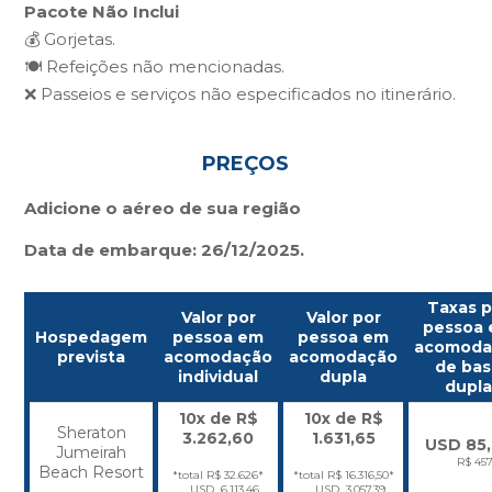
Pacote Não Inclui
💰 Gorjetas.
🍽️ Refeições não mencionadas.
❌ Passeios e serviços não especificados no itinerário.
PREÇOS
Adicione o aéreo de sua região
Data de embarque: 26/12/2025.
Taxas p
Valor por
Valor por
pessoa
Hospedagem
pessoa em
pessoa em
acomoda
prevista
acomodação
acomodação
de ba
individual
dupla
dupl
10x de R$
10x de R$
Sheraton
3.262,60
1.631,65
USD 85
Jumeirah
R$ 45
Beach Resort
*total R$ 32.626*
*total R$ 16.316,50*
USD 6.113,46
USD 3.057,39