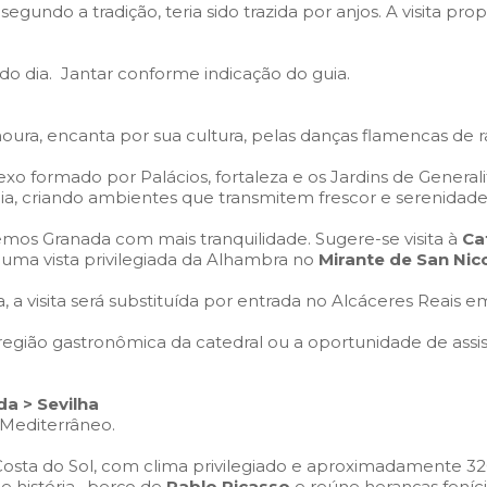
segundo a tradição, teria sido trazida por anjos. A visit
do dia. Jantar conforme indicação do guia.
ura, encanta por sua cultura, pelas danças flamencas de rai
o formado por Palácios, fortaleza e os Jardins de Generalif
ia, criando ambientes que transmitem frescor e serenidade
mos Granada com mais tranquilidade. Sugere-se visita à
Ca
uma vista privilegiada da Alhambra no
Mirante de San Nico
 a visita será substituída por entrada no Alcáceres Reais em
região gastronômica da catedral ou a oportunidade de assis
da > Sevilha
 Mediterrâneo.
Costa do Sol, com clima privilegiado e aproximadamente 32
e história, berço de
Pablo Picasso
e reúne heranças feníc