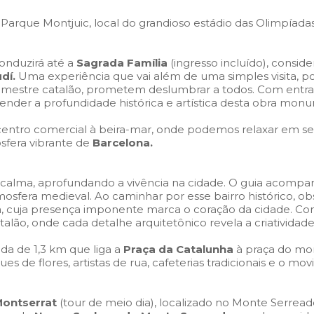
arque Montjuic, local do grandioso estádio das Olimpíadas
onduzirá até a
Sagrada Família
(ingresso incluído), consid
dí.
Uma experiência que vai além de uma simples visita, poi
 do mestre catalão, prometem deslumbrar a todos. Com ent
nder a profundidade histórica e artística desta obra monu
ntro comercial à beira-mar, onde podemos relaxar em seu
osfera vibrante de
Barcelona.
alma, aprofundando a vivência na cidade. O guia acompanha
tmosfera medieval. Ao caminhar por esse bairro histórico, 
, cuja presença imponente marca o coração da cidade. Co
lão, onde cada detalhe arquitetônico revela a criatividade
da de 1,3 km que liga a
Praça da Catalunha
à praça do m
ues de flores, artistas de rua, cafeterias tradicionais e o 
Montserrat
(tour de meio dia), localizado no Monte Serread