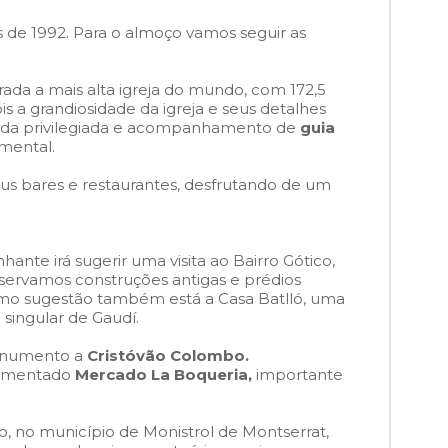
 de 1992. Para o almoço vamos seguir as
erada a mais alta igreja do mundo, com 172,5
s a grandiosidade da igreja e seus detalhes
rada privilegiada e acompanhamento de
guia
mental.
s bares e restaurantes, desfrutando de um
nte irá sugerir uma visita ao Bairro Gótico,
observamos construções antigas e prédios
mo sugestão também está a Casa Batlló, uma
 singular de Gaudí.
onumento a
Cristóvão Colombo.
movimentado
Mercado La Boqueria,
importante
o, no município de Monistrol de Montserrat,