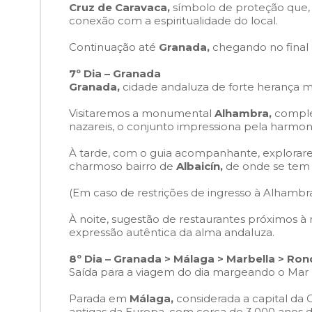
Cruz de Caravaca,
símbolo de proteção que, 
conexão com a espiritualidade do local.
Continuação até
Granada,
chegando no final 
7º Dia – Granada
Granada,
cidade andaluza de forte herança mo
Visitaremos a monumental
Alhambra,
complex
nazareis, o conjunto impressiona pela harmon
À tarde, com o guia acompanhante, explorare
charmoso bairro de
Albaicín,
de onde se tem 
(Em caso de restrições de ingresso à Alhambra,
À noite, sugestão de restaurantes próximos à 
expressão autêntica da alma andaluza.
8º Dia – Granada > Málaga > Marbella > Ron
Saída para a viagem do dia margeando o Mar
Parada em
Málaga,
considerada a capital da 
antigas da Europa, com cerca de 3.000 anos d