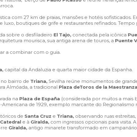
rroca.
stica com 27 km de praias, mansões e hotéis sofisticados. 
e luxo, boutiques de grife e restaurantes refinados. Temp
ada sobre o desfiladeiro
El Tajo,
conectada pela icônica
Pue
uitetura mourisca, sua antiga arena de touros, a
Puente V
r a combinar com o guia.
a,
capital da Andaluzia e quarta maior cidade da Espanha.
no bairro de
Triana,
Sevilha reúne monumentos de grande r
ra Almóada, a tradicional
Plaza deToros de la Maestranz
rada na
Plaza de España
(considerada por muitos a mais 
ro-Americana de 1929, exemplo marcante do Regionalismo n
tóricos de
Santa Cruz
e
Triana,
observando ruas estreitas, a
Catedral
e à
Giralda,
com ingressos opcionais para visita. 
orre
Giralda,
antigo minarete transformado em campanário