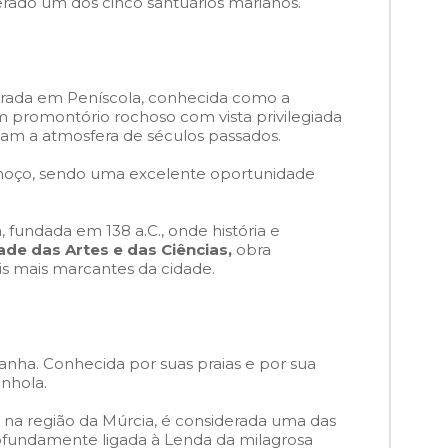
rado um dos cinco santuários marianos.
Parada em Peníscola, conhecida como a
 promontório rochoso com vista privilegiada
vam a atmosfera de séculos passados.
moço, sendo uma excelente oportunidade
 fundada em 138 a.C., onde história e
de das Artes e das Ciências,
obra
is mais marcantes da cidade.
anha. Conhecida por suas praias e por sua
nhola.
a na região da Múrcia, é considerada uma das
rofundamente ligada à Lenda da milagrosa