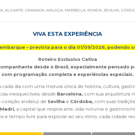
IA, ALICANTE, GRANADA, MÁLAGA, MARBELLA, RONDA, SEVILHA, CÓRD
VIVA ESTA EXPERIÊNCIA
embarque – prevista para o dia 01/09/2026, podendo so
Roteiro Exclusivo Cativa
acompanhante desde o Brasil, especialmente pensado p
com programação completa e experiências especiais.
 cada dia com uma mistura única de história, cultura, gastr
cias inesquecíveis: desde
Barcelona,
com sua arquitetura m
o coração andaluz de
Sevilha
e
Córdoba,
com suas tradiçõe
Madri,
a capital que respira arte, vida noturna e gastronom
cos e tempo livre para explorar ao seu ritmo, cada cidade 