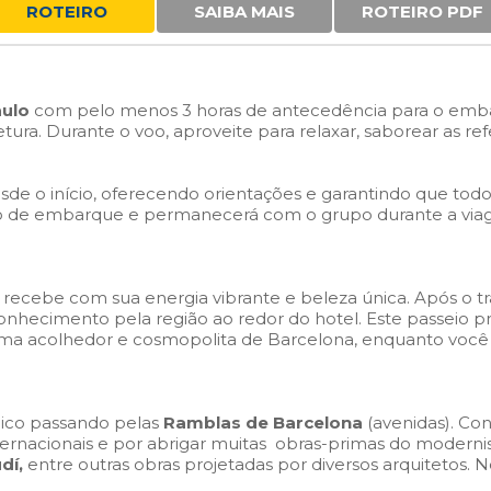
ROTEIRO
SAIBA MAIS
ROTEIRO PDF
aulo
com pelo menos 3 horas de antecedência para o emba
itetura. Durante o voo, aproveite para relaxar, saborear as r
 o início, oferecendo orientações e garantindo que todos
o de embarque e permanecerá com o grupo durante a viage
ecebe com sua energia vibrante e beleza única. Após o tra
conhecimento pela região ao redor do hotel. Este passeio 
lima acolhedor e cosmopolita de Barcelona, enquanto voc
ico passando pelas
Ramblas de Barcelona
(avenidas). C
ternacionais e por abrigar muitas obras-primas do moder
dí,
entre outras obras projetadas por diversos arquitetos. 