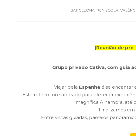
BARCELONA, PENÍSCOLA, VALÊNC
(Reunião de pré-
Grupo privado Cativa, com guia 
Viajar pela
Espanha
é se encantar a
Este roteiro foi elaborado para oferecer experiên
magnífica Alhambra, até 
Finalizamos em
Entre visitas guiadas, passeios panorâmi