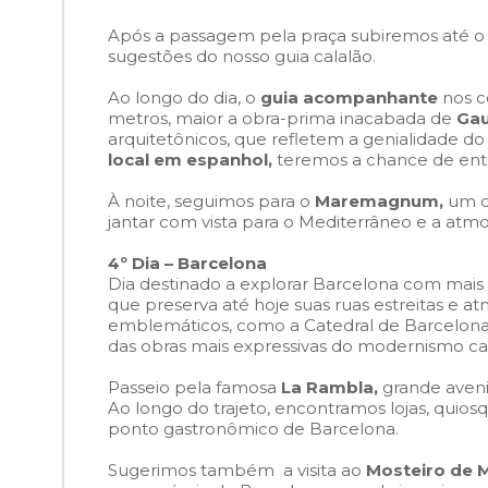
Após a passagem pela praça subiremos até o P
sugestões do nosso guia calalão.
Ao longo do dia, o
guia acompanhante
nos c
metros, maior a obra-prima inacabada de
Gau
arquitetônicos, que refletem a genialidade
local em espanhol,
teremos a chance de ente
À noite, seguimos para o
Maremagnum,
um ce
jantar com vista para o Mediterrâneo e a atm
4º Dia – Barcelona
Dia destinado a explorar Barcelona com mais c
que preserva até hoje suas ruas estreitas e a
emblemáticos, como a Catedral de Barcelona
das obras mais expressivas do modernismo cata
Passeio pela famosa
La Rambla,
grande aveni
Ao longo do trajeto, encontramos lojas, quiosq
ponto gastronômico de Barcelona.
Sugerimos também a visita ao
Mosteiro de 