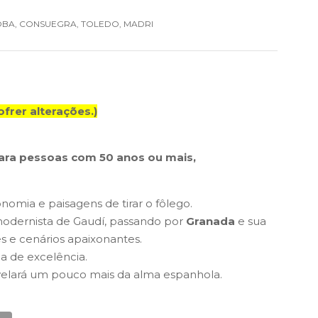
OBA, CONSUEGRA, TOLEDO, MADRI
frer alterações.)
ara pessoas com 50 anos ou mais,
onomia e paisagens de tirar o fôlego.
odernista de Gaudí, passando por
Granada
e sua
s e cenários apaixonantes.
ia de excelência.
revelará um pouco mais da alma espanhola.