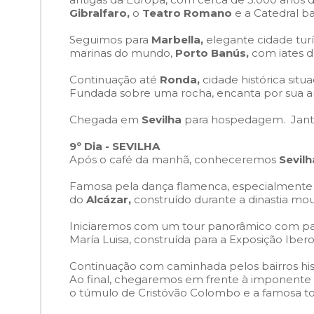
Gibralfaro,
o
Teatro Romano
e a Catedral ba
Seguimos para
Marbella,
elegante cidade turí
marinas do mundo,
Porto Banús,
com iates d
Continuação até
Ronda,
cidade histórica situ
Fundada sobre uma rocha, encanta por sua arq
Chegada em
Sevilha
para hospedagem. Janta
9º Dia - SEVILHA
Após o café da manhã, conheceremos
Sevilh
Famosa pela dança flamenca, especialmente 
do
Alcázar,
construído durante a dinastia mou
Iniciaremos com um tour panorâmico com pa
María Luisa, construída para a Exposição Ibe
Continuação com caminhada pelos bairros his
Ao final, chegaremos em frente à imponente
o túmulo de Cristóvão Colombo e a famosa t