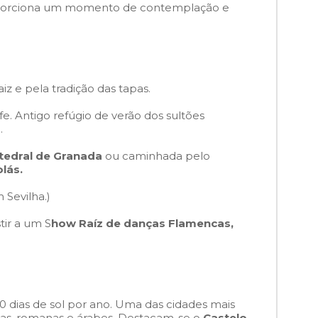
a proporciona um momento de contemplação e
z e pela tradição das tapas.
e. Antigo refúgio de verão dos sultões
.
tedral de Granada
ou caminhada pelo
lás.
 Sevilha.)
tir a um S
how Raíz de danças Flamencas,
0 dias de sol por ano. Uma das cidades mais
ias, romanas e árabes. Destacam-se o
Castelo