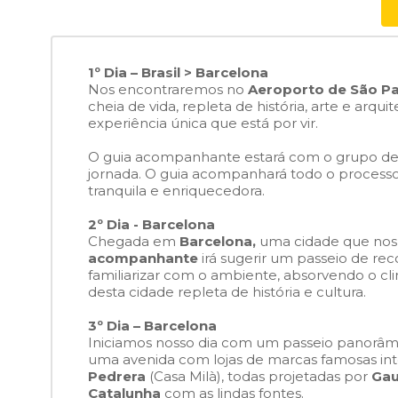
1º Dia – Brasil > Barcelona
Nos encontraremos no
Aeroporto de São P
cheia de vida, repleta de história, arte e arqu
experiência única que está por vir.
O guia acompanhante estará com o grupo desde
jornada. O guia acompanhará todo o process
tranquila e enriquecedora.
2º Dia - Barcelona
Chegada em
Barcelona,
uma cidade que nos r
acompanhante
irá sugerir um passeio de re
familiarizar com o ambiente, absorvendo o c
desta cidade repleta de história e cultura.
3º Dia – Barcelona
Iniciamos nosso dia com um passeio panorâm
uma avenida com lojas de marcas famosas in
Pedrera
(Casa Milà), todas projetadas por
Gau
Catalunha
com as lindas fontes.