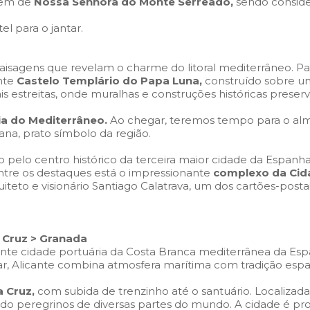
agem de
Nossa Senhora do Monte Serreado,
sendo conside
l para o jantar.
aisagens que revelam o charme do litoral mediterrâneo. 
nte
Castelo Templário do Papa Luna,
construído sobre um
s estreitas, onde muralhas e construções históricas preser
ia do Mediterrâneo.
Ao chegar, teremos tempo para o al
ana, prato símbolo da região.
pelo centro histórico da terceira maior cidade da Espanha,
re os destaques está o impressionante
complexo da Cida
to e visionário Santiago Calatrava, um dos cartões-posta
a Cruz > Granada
nte cidade portuária da Costa Branca mediterrânea da Esp
r, Alicante combina atmosfera marítima com tradição espa
a Cruz,
com subida de trenzinho até o santuário. Localizad
ndo peregrinos de diversas partes do mundo. A cidade é p