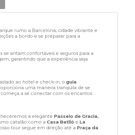
rque rumo a Barcelona, cidade vibrante e
efeições a bordo e se preparar para a
 se sintam confortáveis e seguros para a
m, garantindo que a experiência seja
slado ao hotel e check-in, o
guia
proporciona uma maneira tranquila de se
ê começa a se conectar com os encantos
onheceremos a elegante
Passeio de Gracia,
nismo catalão como a
Casa Batlló
e
La
Nosso tour segue em direção até a
Praça da