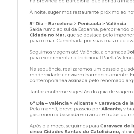
na província de Barcelona, que abriga a im
À noite, sugerimos restaurante próximo ao hote
5º Dia – Barcelona > Peníscola > Valência
Saída rumo ao sul da Espanha, percorrendo p
Cidade no Mar,
que se destaca pelo impone
para o mar. Caminhada por suas ruas medievai
Seguimos viagem até Valência, a chamada
Jo
para experimentar a tradicional Paella Valenci
Na sequência, realizaremos um passeio guiado 
modernidade convivem harmoniosamente. Ent
contemporânea assinada pelo renomado arquite
Jantar conforme sugestão do guia de viagem.
6º Dia – Valência > Alicante > Caravaca de l
Pela manhã, breve passeio por
Alicante,
vibra
gastronomia baseada em arroz e frutos do ma
Após o almoço, seguimos para
Caravaca de l
cinco Cidades Santas do Catolicismo,
atrai