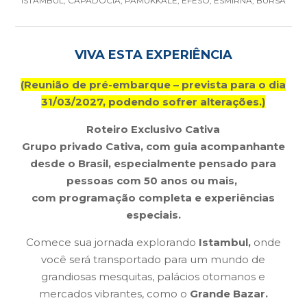
ISTAMBUL, CAPADÓCIA, PAMUKKALE, ÉFESO, ESMIRNA, BURSA
VIVA ESTA EXPERIÊNCIA
(Reunião de pré-embarque – prevista para o dia
31/03/2027, podendo sofrer alterações.)
Roteiro Exclusivo Cativa
Grupo privado Cativa, com guia acompanhante
desde o Brasil, especialmente pensado para
pessoas com 50 anos ou mais,
com programação completa e experiências
especiais.
Comece sua jornada explorando
Istambul,
onde
você será transportado para um mundo de
grandiosas mesquitas, palácios otomanos e
mercados vibrantes, como o
Grande Bazar.