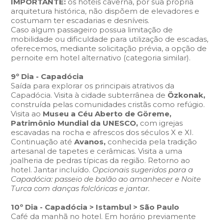
IMPORTANTE:
os hotéis caverna, por sua própria
arquitetura histórica, não dispõem de elevadores e
costumam ter escadarias e desníveis.
Caso algum passageiro possua limitação de
mobilidade ou dificuldade para utilização de escadas,
oferecemos, mediante solicitação prévia, a opção de
pernoite em hotel alternativo (categoria similar).
9º Dia - Capadócia
Saída para explorar os principais atrativos da
Capadócia. Visita à cidade subterrânea de
Özkonak,
construída pelas comunidades cristãs como refúgio.
Visita ao
Museu a Céu Aberto de Göreme,
Patrimônio Mundial da UNESCO,
com igrejas
escavadas na rocha e afrescos dos séculos X e XI.
Continuação até
Avanos,
conhecida pela tradição
artesanal de tapetes e cerâmicas. Visita a uma
joalheria de pedras típicas da região. Retorno ao
hotel. Jantar incluído.
Opcionais sugeridos para a
Capadócia: passeio de balão ao amanhecer e Noite
Turca com danças folclóricas e jantar.
10º Dia - Capadócia > Istambul > São Paulo
Café da manhã no hotel. Em horário previamente