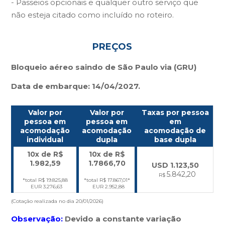
- Passeios opcionais e qualquer outro serviço que
não esteja citado como incluído no roteiro.
PREÇOS
Bloqueio aéreo saindo de São Paulo via (GRU)
Data de embarque: 14/04/2027.
Valor por
Valor por
Taxas por pessoa
pessoa em
pessoa em
em
acomodação
acomodação
acomodação de
individual
dupla
base dupla
10x de R$
10x de R$
1
.982,59
1.7866,70
USD 1.123,50
5.842,20
R$
*total R$
19.825,88
*total R$
17.867,01
*
EUR 3.276,63
EUR 2.952,88
(Cotação realizada no dia 20/01/2026)
Observação:
Devido a constante variação