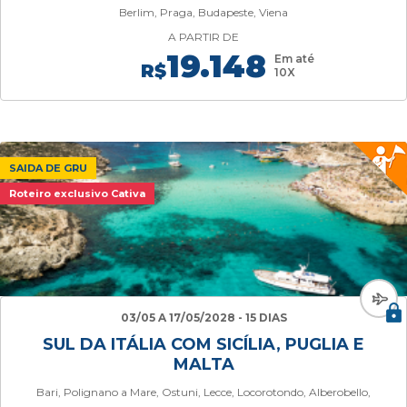
Berlim, Praga, Budapeste, Viena
A PARTIR DE
19.148
Em até
R$
10X
SAIDA DE GRU
Roteiro exclusivo Cativa
03/05 A 17/05/2028 - 15 DIAS
SUL DA ITÁLIA COM SICÍLIA, PUGLIA E
MALTA
Bari, Polignano a Mare, Ostuni, Lecce, Locorotondo, Alberobello,