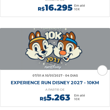
16.295
Em até
R$
10X
07/01 A 10/01/2027 - 04 DIAS
EXPERIENCE RUN DISNEY 2027 - 10KM
A PARTIR DE
5.263
Em até
R$
10X