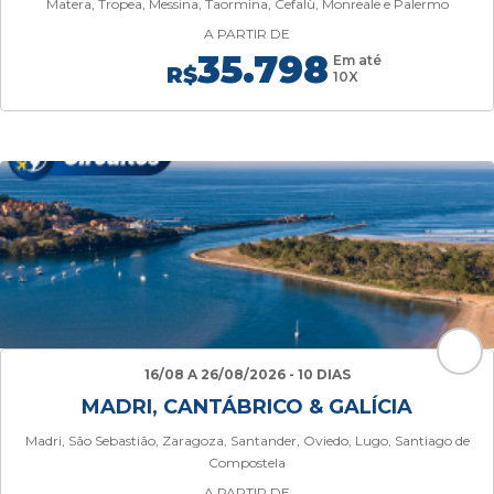
Matera, Tropea, Messina, Taormina, Cefalù, Monreale e Palermo
A PARTIR DE
35.798
Em até
R$
10X
16/08 A 26/08/2026 - 10 DIAS
MADRI, CANTÁBRICO & GALÍCIA
Madri, São Sebastião, Zaragoza, Santander, Oviedo, Lugo, Santiago de
Compostela
A PARTIR DE