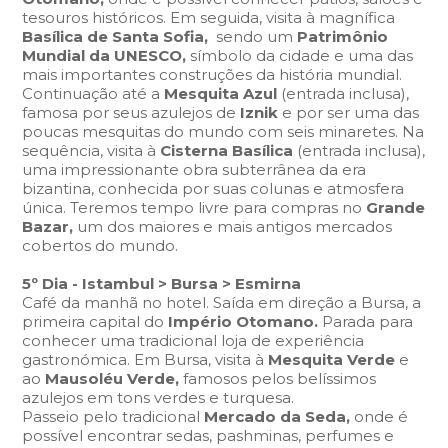
tesouros históricos. Em seguida, visita à magnífica
Basílica de Santa Sofia,
sendo um
Patrimônio
Mundial da UNESCO,
símbolo da cidade e uma das
mais importantes construções da história mundial.
Continuação até a
Mesquita Azul
(entrada inclusa),
famosa por seus azulejos de
Iznik
e por ser uma das
poucas mesquitas do mundo com seis minaretes. Na
sequência, visita à
Cisterna Basílica
(entrada inclusa),
uma impressionante obra subterrânea da era
bizantina, conhecida por suas colunas e atmosfera
única. Teremos tempo livre para compras no
Grande
Bazar,
um dos maiores e mais antigos mercados
cobertos do mundo.
5º Dia - Istambul > Bursa > Esmirna
Café da manhã no hotel. Saída em direção a Bursa, a
primeira capital do
Império Otomano.
Parada para
conhecer uma tradicional loja de experiência
gastronómica. Em Bursa, visita à
Mesquita Verde
e
ao
Mausoléu Verde,
famosos pelos belíssimos
azulejos em tons verdes e turquesa.
Passeio pelo tradicional
Mercado da Seda,
onde é
possível encontrar sedas, pashminas, perfumes e