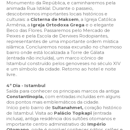
Monumento da República, e caminharemos pela
animada Rua Istiklal. Durante o passeio,
descobriremos importantes locais históricos e
culturais: a
Cisterna de Maksem
, a Igreja Católica
Armênia, a
Igreja Ortodoxa Grega
e o elegante
Beco das Flores. Passaremos pelo Mercado de
Peixes e pela Escola de Dervixes Rodopiantes,
representantes de uma importante ordem mística
islâmica. Concluiremos nossa excursão no charmoso
bairro onde está localizada a Torre de Gálata
(entrada não incluída), um marco icônico de
Istambul construído pelos genoveses no século XIV
e um símbolo da cidade. Retorno ao hotel e noite
livre..
4º Dia - Istambul
Saída para conhecer os principais marcos da antiga
Constantinopla,
com entradas incluídas em alguns
dos pontos mais emblemáticos da cidade.
Início pelo bairro de
Sultanahmet,
coração histórico
de Istambul. Visita ao
Palácio Topkapi
(entrada
inclusa), antiga residência dos sultões otomanos e
importante centro administrativo do
Império
Otomano,
onde é possível conhecer pátios, salões e