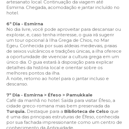
artesanato local. Continuação da viagem até
Esmirna. Chegada, acomodação e jantar incluído no
hotel.
6º Dia - Esmirna
No dia livre, você pode aproveitar para descansar ou
explorar, e, caso tenha interesse, o guia irá sugerir
um tour opcional à Ilha Grega de Chios, no Mar
Egeu. Conhecida por suas aldeias medievais, praias
de seixos vulcânicos e tradições únicas, a ilha oferece
a oportunidade de vivenciar a cultura grega em um
único dia. O guia estará à disposição para explicar
detalhes da história local e orientar sobre os
melhores pontos da ilha.
À noite, retorno ao hotel para o jantar incluso e
descanso.
7º Dia - Esmirna > Éfeso > Pamukkale
Café da manhã no hotel. Saída para visitar Éfeso, a
cidade greco-romana mais bem preservada da
Turquia.
Destaque para a
Biblioteca de Celso
que
é uma das principais estruturas de Éfeso, conhecida
por sua fachada impressionante como um centro de
conhecimento da Antiguidade.