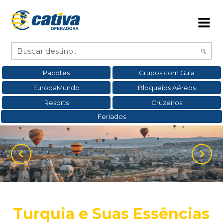
Pacotes
Grupos com Guia
EuropaMundo
Bloqueios Aéreos
Resorts
Cruzeiros
Feriados
Turquia e Suas Essências