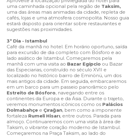
Aproveite a localização privilegiada do hotel para
uma caminhada opcional pela região de
Taksim,
uma das áreas mais animadas da cidade, repleta de
cafés, lojas e uma atmosfera cosmopolita. Nosso guia
estará disposto para orientar sobre restaurantes e
sugestões nas proximidades.
3º Dia - Istambul
Café da manhã no hotel. Em horário oportuno, saída
para excursão de dia completo com Bósforo e ao
lado asiático de Istambul. Começaremos pela
manhã com uma visita ao
Bazar Egípcio
ou Bazar
das Especiarias, construído no século XVII e
localizado no histórico bairro de Eminönü, um dos
mais antigos da cidade. Em seguida, embarcaremos
em um barco para um passeio panorâmico pelo
Estreito de Bósforo
, navegando entre os
continentes da Europa e da Ásia. Durante o trajeto,
veremos monumentos icônicos como os
Palácios
Dolmabahçe
e
Çırağan
, bem como a imponente
fortaleza
Rumeli Hisarı
, entre outros. Parada para
almoço. Continuaremos com uma visita à área de
Taksim, o vibrante coração moderno de Istambul.
Começaremos na Praça Taksim, ao lado do