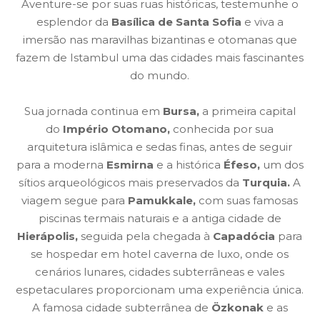
Aventure-se por suas ruas históricas, testemunhe o
esplendor da
Basílica de Santa Sofia
e viva a
imersão nas maravilhas bizantinas e otomanas que
fazem de Istambul uma das cidades mais fascinantes
do mundo.
Sua jornada continua em
Bursa,
a primeira capital
do
Império Otomano,
conhecida por sua
arquitetura islâmica e sedas finas, antes de seguir
para a moderna
Esmirna
e a histórica
Éfeso,
um dos
sítios arqueológicos mais preservados da
Turquia.
A
viagem segue para
Pamukkale,
com suas famosas
piscinas termais naturais e a antiga cidade de
Hierápolis,
seguida pela chegada à
Capadócia
para
se hospedar em hotel caverna de luxo, onde os
cenários lunares, cidades subterrâneas e vales
espetaculares proporcionam uma experiência única.
A famosa cidade subterrânea de
Özkonak
e as