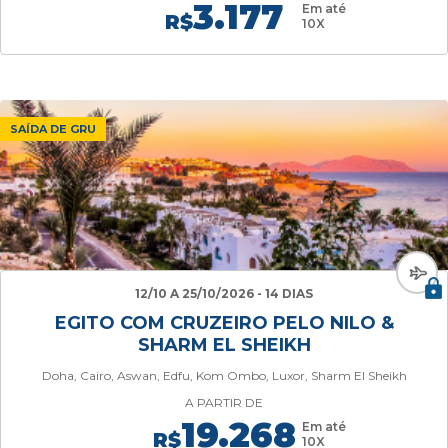
3.177
Em até
R$
10X
SAÍDA DE GRU
12/10 A 25/10/2026 - 14 DIAS
EGITO COM CRUZEIRO PELO NILO &
SHARM EL SHEIKH
Doha, Cairo, Aswan, Edfu, Kom Ombo, Luxor, Sharm El Sheikh
A PARTIR DE
19.268
Em até
R$
10X