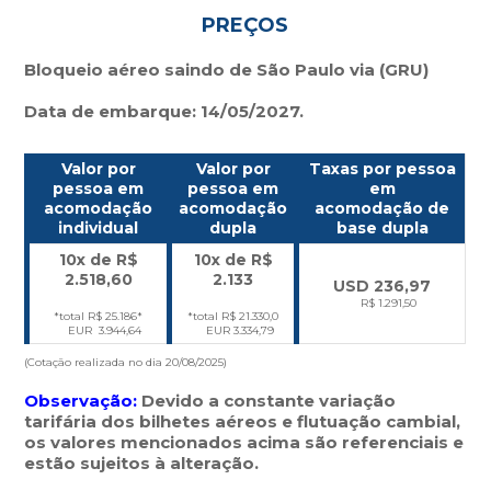
PREÇOS
Bloqueio aéreo saindo de São Paulo via (GRU)
Data de embarque: 14/05/2027.
Valor por
Valor por
Taxas por pessoa
pessoa em
pessoa em
em
acomodação
acomodação
acomodação de
individual
dupla
base dupla
10x de R$
10x de R$
2.518,60
2.133
USD
236,97
R$ 1.291,50
*total R$ 25.186*
*total R$ 21.330,0
EUR 3.944,64
EUR 3.334,79
(Cotação realizada no dia 20/08/2025)
Observação:
Devido a constante variação
tarifária dos bilhetes aéreos e flutuação cambial,
os valores mencionados acima são referenciais e
estão sujeitos à alteração.