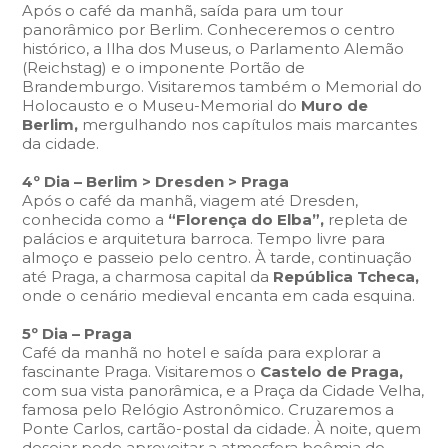
Após o café da manhã, saída para um tour
panorâmico por Berlim. Conheceremos o centro
histórico, a Ilha dos Museus, o Parlamento Alemão
(Reichstag) e o imponente Portão de
Brandemburgo. Visitaremos também o Memorial do
Holocausto e o Museu-Memorial do
Muro de
Berlim,
mergulhando nos capítulos mais marcantes
da cidade.
4º Dia – Berlim > Dresden > Praga
Após o café da manhã, viagem até Dresden,
conhecida como a
“Florença do Elba”,
repleta de
palácios e arquitetura barroca. Tempo livre para
almoço e passeio pelo centro. À tarde, continuação
até Praga, a charmosa capital da
República Tcheca,
onde o cenário medieval encanta em cada esquina.
5º Dia – Praga
Café da manhã no hotel e saída para explorar a
fascinante Praga. Visitaremos o
Castelo de Praga,
com sua vista panorâmica, e a Praça da Cidade Velha,
famosa pelo Relógio Astronômico. Cruzaremos a
Ponte Carlos, cartão-postal da cidade. À noite, quem
desejar pode aproveitar a atmosfera boêmia do