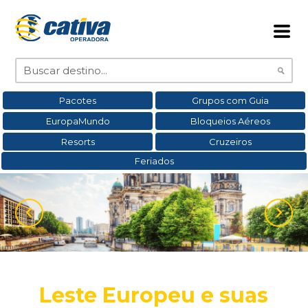
Pacotes
Grupos com Guia
EuropaMundo
Bloqueios Aéreos
Resorts
Cruzeiros
Feriados
Leste Europeu e suas