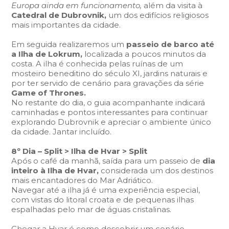
Europa ainda em funcionamento,
além da visita à
Catedral de Dubrovnik,
um dos edifícios religiosos
mais importantes da cidade.
Em seguida realizaremos um
passeio de barco até
a Ilha de Lokrum,
localizada a poucos minutos da
costa. A ilha é conhecida pelas ruínas de um
mosteiro beneditino do século XI, jardins naturais e
por ter servido de cenário para gravações da série
Game of Thrones.
No restante do dia, o guia acompanhante indicará
caminhadas e pontos interessantes para continuar
explorando Dubrovnik e apreciar o ambiente único
da cidade. Jantar incluído.
8º Dia – Split > Ilha de Hvar > Split
Após o café da manhã, saída para um passeio de
dia
inteiro à Ilha de Hvar,
considerada um dos destinos
mais encantadores do Mar Adriático.
Navegar até a ilha já é uma experiência especial,
com vistas do litoral croata e de pequenas ilhas
espalhadas pelo mar de águas cristalinas.
Chegar a Hvar é como descobrir um cenário