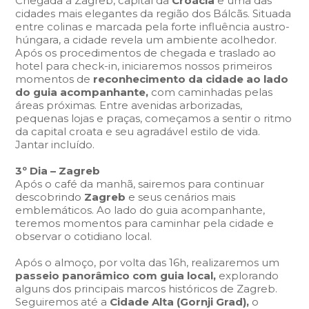
Chegada à Zagreb, capital da
Croácia
e uma das
cidades mais elegantes da região dos Bálcãs. Situada
entre colinas e marcada pela forte influência austro-
húngara, a cidade revela um ambiente acolhedor.
Após os procedimentos de chegada e traslado ao
hotel para check-in, iniciaremos nossos primeiros
momentos de
reconhecimento da cidade ao lado
do guia acompanhante,
com caminhadas pelas
áreas próximas. Entre avenidas arborizadas,
pequenas lojas e praças, começamos a sentir o ritmo
da capital croata e seu agradável estilo de vida.
Jantar incluído.
3º Dia – Zagreb
Após o café da manhã, sairemos para continuar
descobrindo
Zagreb
e seus cenários mais
emblemáticos. Ao lado do guia acompanhante,
teremos momentos para caminhar pela cidade e
observar o cotidiano local.
Após o almoço, por volta das 16h, realizaremos um
passeio panorâmico com guia local,
explorando
alguns dos principais marcos históricos de Zagreb.
Seguiremos até a
Cidade Alta (Gornji Grad),
o