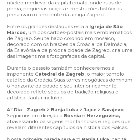
núcleo medieval da capital croata, onde ruas de
pedra, pequenas praças e construções históricas
preservam o ambiente da antiga Zagreb.
Entre os grandes destaques está a
Igreja de São
Marcos,
um dos cartões-postais mais emblemáticos
de Zagreb. Seu telhado colorido em mosaico,
decorado com os brasões da Croácia, da Dalmácia,
da Eslavônia e da própria cidade de Zagreb, cria uma
das imagens mais fotografadas da capital.
Durante o passeio também conheceremos a
imponente
Catedral de Zagreb,
o maior templo
católico da Croácia. Suas torres neogóticas dominam
o horizonte da cidade e seu interior ricamente
decorado reflete séculos de tradição religiosa e
artística. Jantar incluído.
4º Dia – Zagreb > Banja Luka > Jajce > Sarajevo
Seguimos em direção à
Bósnia
e
Herzegovina,
atravessando paisagens montanhosas e regiões que
revelam diferentes capítulos da história dos Bálcãs.
Nossa primeira parada será em
Banja Luka,
capital