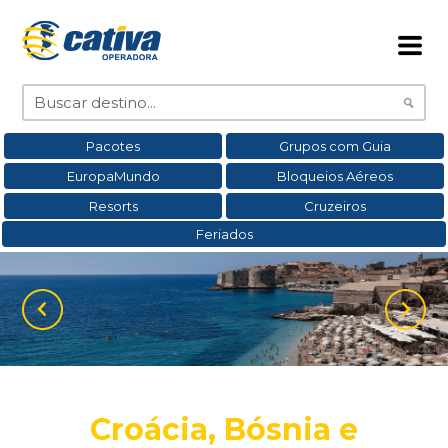
Pacotes
Grupos com Guia
EuropaMundo
Bloqueios Aéreos
Resorts
Cruzeiros
Feriados
Croácia, Bósnia e