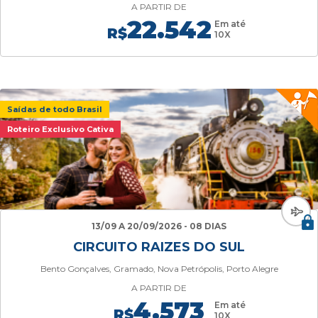
A PARTIR DE
22.542
Em até
R$
10X
Saídas de todo Brasil
Roteiro Exclusivo Cativa
13/09 A 20/09/2026 - 08 DIAS
CIRCUITO RAIZES DO SUL
Bento Gonçalves, Gramado, Nova Petrópolis, Porto Alegre
A PARTIR DE
4.573
Em até
R$
10X