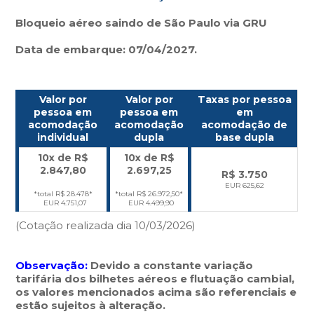
Bloqueio aéreo saindo de São Paulo via GRU
Data de embarque: 07/04/2027.
Valor por
Valor por
Taxas por pessoa
pessoa em
pessoa em
em
acomodação
acomodação
acomodação de
individual
dupla
base dupla
10x de R$
10x de R$
2.847,80
2.697,25
R$ 3.750
EUR 625,62
*total R$ 28.478*
*total R$ 26.972,50*
EUR 4.751,07
EUR 4.499,90
(Cotação realizada dia 10/03/2026)
Observação:
Devido a constante variação
tarifária dos bilhetes aéreos e flutuação cambial,
os valores mencionados acima são referenciais e
estão sujeitos à alteração.