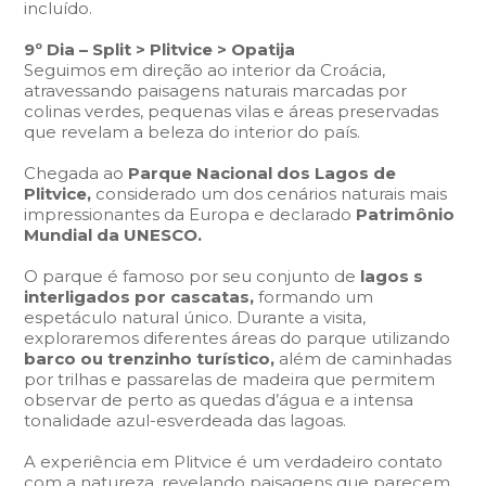
incluído.
9º Dia – Split > Plitvice > Opatija
Seguimos em direção ao interior da Croácia,
atravessando paisagens naturais marcadas por
colinas verdes, pequenas vilas e áreas preservadas
que revelam a beleza do interior do país.
Chegada ao
Parque Nacional dos Lagos de
Plitvice,
considerado um dos cenários naturais mais
impressionantes da Europa e declarado
Patrimônio
Mundial da UNESCO.
O parque é famoso por seu conjunto de
lagos s
interligados por cascatas,
formando um
espetáculo natural único. Durante a visita,
exploraremos diferentes áreas do parque utilizando
barco ou trenzinho turístico,
além de caminhadas
por trilhas e passarelas de madeira que permitem
observar de perto as quedas d’água e a intensa
tonalidade azul-esverdeada das lagoas.
A experiência em Plitvice é um verdadeiro contato
com a natureza, revelando paisagens que parecem