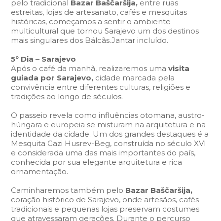
pelo tradicional
Bazar Baščaršija,
entre ruas
estreitas, lojas de artesanato, cafés e mesquitas
históricas, começamos a sentir o ambiente
multicultural que tornou Sarajevo um dos destinos
mais singulares dos Bálcãs.Jantar incluído.
5º Dia – Sarajevo
Após o café da manhã, realizaremos uma
visita
guiada por Sarajevo,
cidade marcada pela
convivência entre diferentes culturas, religiões e
tradições ao longo de séculos.
O passeio revela como influências otomana, austro-
húngara e europeia se misturam na arquitetura e na
identidade da cidade. Um dos grandes destaques é a
Mesquita Gazi Husrev-Beg, construída no século XVI
e considerada uma das mais importantes do país,
conhecida por sua elegante arquitetura e rica
ornamentação.
Caminharemos também pelo
Bazar Baščaršija,
coração histórico de Sarajevo, onde artesãos, cafés
tradicionais e pequenas lojas preservam costumes
que atravessaram gerações. Durante o percurso