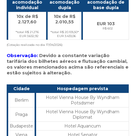
acomodação
acomodação
acomodação de
individual
dupla
base dupla
10x de R$
10x de R$
2.127,60
2.010,55
EUR 103
R$ 602
*total R$ 21.276
*total R$ 20.105,50*
EUR 3.632,92
EUR 3.433,06
(Cotação realizada no dia 17/04/2026)
Observação:
Devido a constante variação
tarifária dos bilhetes aéreos e flutuação cambial,
os valores mencionados acima são referenciais e
estão sujeitos à alteração.
Cidade
Hospedagem prevista
Hotel Vienna House By Wyndham
Berlim
Potsdsmer
Hotel Vienna House By Wyndham
Praga
Diplomat
Budapeste
Hotel Aquancum
Viena
Hotel Senator