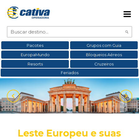
Pacotes
Grupos com Guia
EuropaMundo
Bloqueios Aéreos
Resorts
Cruzeiros
Feriados
Leste Europeu e suas