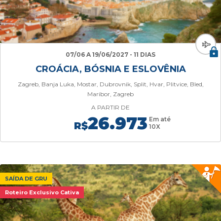
07/06 A 19/06/2027 - 11 DIAS
CROÁCIA, BÓSNIA E ESLOVÊNIA
Zagreb, Banja Luka, Mostar, Dubrovnik, Split, Hvar, Plitvice, Bled,
Maribor, Zagreb
A PARTIR DE
26.973
Em até
R$
10X
SAÍDA DE GRU
Roteiro Exclusivo Cativa