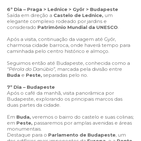
6º Dia – Praga > Lednice > Győr > Budapeste
Saída em direção a
Castelo de Lednice,
um
elegante complexo rodeado por jardins e
considerado
Patrimônio Mundial da UNESCO
.
Após a visita, continuação da viagem até Győr,
charmosa cidade barroca, onde haverá tempo para
caminhada pelo centro histórico e almoço.
Seguimos então até Budapeste, conhecida como a
“Pérola do Danúbio”,
marcada pela divisão entre
Buda
e
Peste,
separadas pelo rio.
7º Dia – Budapeste
Após o café da manhã, visita panorâmica por
Budapeste, explorando os principais marcos das
duas partes da cidade.
Em
Buda,
veremos o bairro do castelo e suas colinas;
em
Peste,
passaremos por amplas avenidas e áreas
monumentais.
Destaque para o
Parlamento de Budapeste
, um
dos edifícios mais imponentes da
Europa,
e a
Ponte