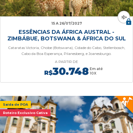
15 A 26/07/2027
ESSÊNCIAS DA ÁFRICA AUSTRAL -
ZIMBÁBUE, BOTSWANA & ÁFRICA DO SUL
Cataratas Victoria, Chobe (Botswana), Cidade do Cabo, Stellenbosch,
Cabo da Boa Esperança, Pilanesberg, e Joanesburgo.
A PARTIR DE
30.748
Em até
R$
10X
Saída de POA
Roteiro Exclusivo Cativa