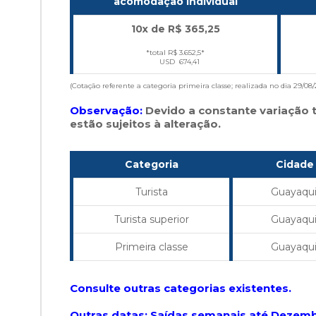
acomodação individual
10x de R$ 365,25
*total R$ 3.652,5*
USD 674,41
(Cotação referente a categoria primeira classe; realizada no dia 29/08/
Observação:
Devido a constante variação t
estão sujeitos à alteração.
Categoria
Cidade
Turista
Guayaqui
Turista superior
Guayaqui
Primeira classe
Guayaqui
Consulte outras categorias existentes.
Outras datas: Saídas semanais até Dezem