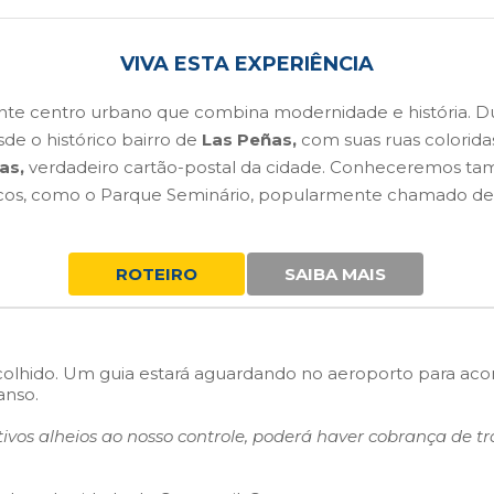
VIVA ESTA EXPERIÊNCIA
nte centro urbano que combina modernidade e história. Du
de o histórico bairro de
Las Peñas,
com suas ruas colorida
as,
verdadeiro cartão-postal da cidade. Conheceremos t
nicos, como o Parque Seminário, popularmente chamado de
ROTEIRO
SAIBA MAIS
colhido. Um guia estará aguardando no aeroporto para ac
anso.
vos alheios ao nosso controle, poderá haver cobrança de tr