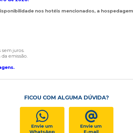
isponibilidade nos hotéis mencionados, a hospedagem
 sem juros.
 da emissão.
agens.
FICOU COM ALGUMA DÚVIDA?
Envie um
Envie um
WhatsApp
E-mail