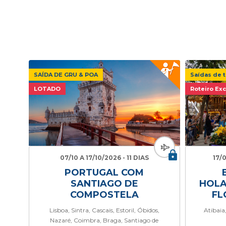
SAÍDA DE GRU & POA
Saídas de t
LOTADO
Roteiro Exc
07/10 A 17/10/2026 - 11 DIAS
17/
PORTUGAL COM
SANTIAGO DE
HOLA
COMPOSTELA
FL
Lisboa, Sintra, Cascais, Estoril, Óbidos,
Atibaia
Nazaré, Coimbra, Braga, Santiago de