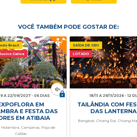
VOCÊ TAMBÉM PODE GOSTAR DE:
odo Brasil
SAÍDA DE GRU
lusivo Cativa
LOTADO
09 A 22/09/2027 - 06 DIAS
18/11 A 29/11/2026 - 12 D
EXPOFLORA EM
TAILÂNDIA COM FES
MBRA E FESTA DAS
DAS LANTERNA
ORES EM ATIBAIA
Bangkok, Chiang Rai, Chiang Ma
, Holambra, Campinas, Poço de
Caldas