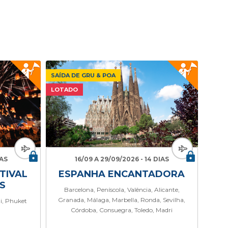
SAÍDA DE GRU & POA
LOTADO
IAS
16/09 A 29/09/2026 - 14 DIAS
TIVAL
ESPANHA ENCANTADORA
S
Barcelona, Peníscola, Valência, Alicante,
Granada, Málaga, Marbella, Ronda, Sevilha,
i, Phuket
Córdoba, Consuegra, Toledo, Madri