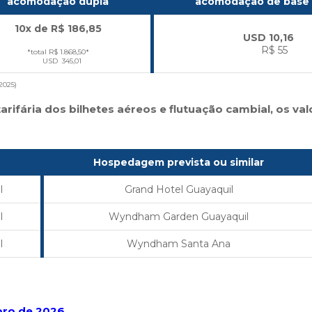
acomodação dupla
acomodação de base 
10x de R$ 186,85
USD 10,16
R$ 55
*total R$ 1.868,50*
USD 345,01
2025)
arifária dos bilhetes aéreos e flutuação cambial, os v
Hospedagem prevista ou similar
l
Grand Hotel Guayaquil
l
Wyndham Garden Guayaquil
l
Wyndham Santa Ana
bro de 2026.