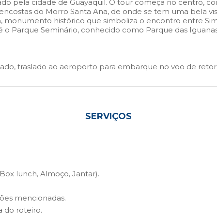
do pela cidade de Guayaquil. O tour começa no centro, com
s encostas do Morro Santa Ana, de onde se tem uma bela 
monumento histórico que simboliza o encontro entre Simó
é o Parque Seminário, conhecido como Parque das Iguana
ado, traslado ao aeroporto para embarque no voo de retor
SERVIÇOS
 Box lunch, Almoço, Jantar).
rsões mencionadas.
a do roteiro.