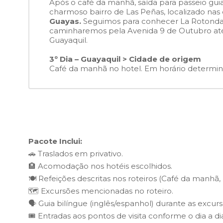
Após o café da manhã, saída para passeio guia
charmoso bairro de Las Peñas, localizado na
Guayas.
Seguimos para conhecer La Rotonda, 
caminharemos pela Avenida 9 de Outubro at
Guayaquil.
3º Dia – Guayaquil > Cidade de origem
Café da manhã no hotel. Em horário determin
Pacote Inclui:
🚗 Traslados em privativo.
🏨 Acomodação nos hotéis escolhidos.
🍽️ Refeições descritas nos roteiros (Café da manhã,
🗺️ Excursões mencionadas no roteiro.
🗣️ Guia bilíngue (inglês/espanhol) durante as excu
🎟️ Entradas aos pontos de visita conforme o dia a di