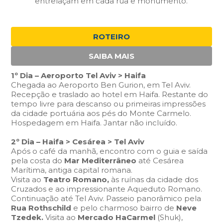
entrelaçam em cada rua e monumento.
ROTEIRO
SAIBA MAIS
1º Dia – Aeroporto Tel Aviv > Haifa
Chegada ao Aeroporto Ben Gurion, em Tel Aviv.
Recepção e traslado ao hotel em Haifa. Restante do
tempo livre para descanso ou primeiras impressões
da cidade portuária aos pés do Monte Carmelo.
Hospedagem em Haifa. Jantar não incluído.
2º Dia – Haifa > Cesárea > Tel Aviv
Após o café da manhã, encontro com o guia e saída
pela costa do
Mar Mediterrâneo
até Cesárea
Marítima, antiga capital romana.
Visita ao
Teatro Romano,
às ruínas da cidade dos
Cruzados e ao impressionante Aqueduto Romano.
Continuação até Tel Aviv. Passeio panorâmico pela
Rua Rothschild
e pelo charmoso bairro de
Neve
Tzedek.
Visita ao
Mercado HaCarmel
(Shuk),