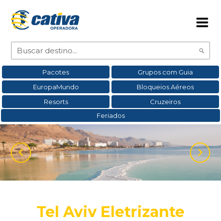
Pacotes
Grupos com Guia
EuropaMundo
Bloqueios Aéreos
Resorts
Cruzeiros
Feriados
Tel Aviv Eletrizante