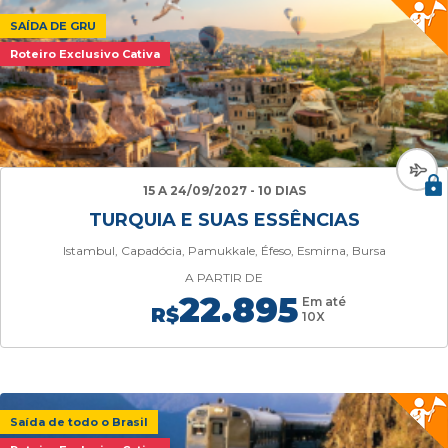
SAÍDA DE GRU
Roteiro Exclusivo Cativa
15 A 24/09/2027 - 10 DIAS
TURQUIA E SUAS ESSÊNCIAS
Istambul, Capadócia, Pamukkale, Éfeso, Esmirna, Bursa
A PARTIR DE
22.895
Em até
R$
10X
Saída de todo o Brasil