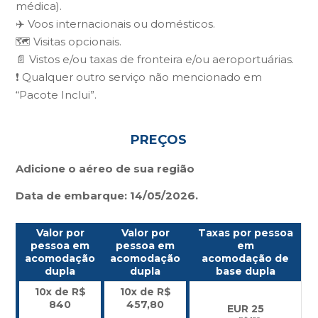
médica).
✈️ Voos internacionais ou domésticos.
🗺️ Visitas opcionais.
📄 Vistos e/ou taxas de fronteira e/ou aeroportuárias.
❗ Qualquer outro serviço não mencionado em
“Pacote Inclui”.
PREÇOS
Adicione o aéreo de sua região
Data de embarque: 14/05/2026.
Valor por
Valor por
Taxas por pessoa
pessoa em
pessoa em
em
acomodação
acomodação
acomodação de
dupla
dupla
base dupla
10x de R$
10x de R$
840
457,80
EUR 25