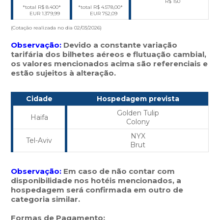
R$ 150
*total R$ 8.400*
*total R$ 4.578,00*
EUR 1.379,99
EUR 752,09
(Cotação realizada no dia 02/03/2026)
Observação:
Devido a constante variação
tarifária dos bilhetes aéreos e flutuação cambial,
os valores mencionados acima são referenciais e
estão sujeitos à alteração.
Cidade
Hospedagem prevista
Golden Tulip
Haifa
Colony
NYX
Tel-Aviv
Brut
Observação:
Em caso de não contar com
disponibilidade nos hotéis mencionados, a
hospedagem será confirmada em outro de
categoria similar.
Formas de Pagamento: