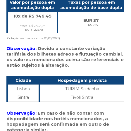
Valor por pessoa em
Taxas por pessoa em
acomodação dupla
acomodação de base dupla
10x de R$
746,45
EUR 37
R$ 225
*total R$ 7.464,5*
EUR 1.226,43
(Cotação realizada no dia 05/03/2025)
Observação:
Devido a constante variação
tarifária dos bilhetes aéreos e flutuação cambial,
os valores mencionados acima são referenciais e
estão sujeitos à alteração.
Cidade
Hospedagem prevista
Lisboa
TURIM Saldanha
Sintra
Tivoli Sintra
Observação:
Em caso de não contar com
disponibilidade nos hotéis mencionados, a
hospedagem será confirmada em outro de
categoria similar.