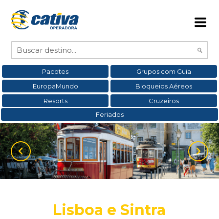
Pacotes
Grupos com Guia
EuropaMundo
Bloqueios Aéreos
Resorts
Cruzeiros
Feriados
Lisboa e Sintra