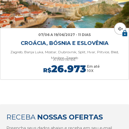
07/06 A 19/06/2027 - 11 DIAS
CROÁCIA, BÓSNIA E ESLOVÊNIA
Zagreb, Banja Luka, Mostar, Dubrovnik, Split, Hvar, Plitvice, Bled,
Maribor, Zagreb
A PARTIR DE
26.973
Em até
R$
10X
RECEBA
NOSSAS OFERTAS
Preencha seus dados abaixo e receba em seu e-mail