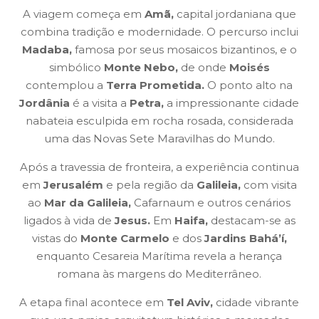
A viagem começa em
Amã,
capital jordaniana que
combina tradição e modernidade. O percurso inclui
Madaba,
famosa por seus mosaicos bizantinos, e o
simbólico
Monte Nebo,
de onde
Moisés
contemplou a
Terra Prometida.
O ponto alto na
Jordânia
é a visita a
Petra,
a impressionante cidade
nabateia esculpida em rocha rosada, considerada
uma das Novas Sete Maravilhas do Mundo.
Após a travessia de fronteira, a experiência continua
em
Jerusalém
e pela região da
Galileia,
com visita
ao
Mar da Galileia,
Cafarnaum e outros cenários
ligados à vida de
Jesus.
Em
Haifa,
destacam-se as
vistas do
Monte Carmelo
e dos
Jardins Bahá’í,
enquanto Cesareia Marítima revela a herança
romana às margens do Mediterrâneo.
A etapa final acontece em
Tel Aviv,
cidade vibrante