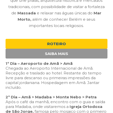
que une praias, arquitetura histórica e mercados
tradicionais, com possibilidade de visitar a fortaleza
de
Massada
e relaxar nas águas únicas do
Mar
Morto,
além de conhecer Belém e seus
importantes locais religiosos.
ROTEIRO
SAIBA MAIS
1º Dia – Aeroporto de Amã > Amã
Chegada ao Aeroporto Internacional de Amã.
Recepção e traslado ao hotel. Restante do tempo
livre para descanso ou primeiras impressões da
capital jordaniana. Hospedagem em Amã. Jantar
incluído.
2º Dia – Amã > Madaba > Monte Nebo > Petra
Após o café da manhã, encontro com o guia e saída
para Madaba, onde visitaremos a
Igreja Ortodoxa
de São Jorge,
famosa pelo mosaico com o primeiro