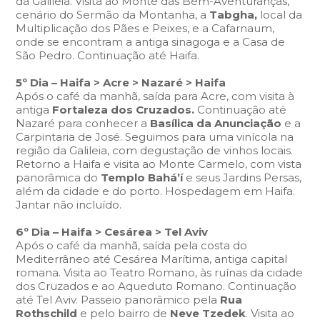
da Galileia. Visita ao Monte das Bem-Aventuranças,
cenário do Sermão da Montanha, a
Tabgha,
local da
Multiplicação dos Pães e Peixes, e a Cafarnaum,
onde se encontram a antiga sinagoga e a Casa de
São Pedro. Continuação até Haifa.
5º Dia – Haifa > Acre > Nazaré > Haifa
Após o café da manhã, saída para Acre, com visita à
antiga
Fortaleza dos Cruzados.
Continuação até
Nazaré para conhecer a
Basílica da Anunciação
e a
Carpintaria de José. Seguimos para uma vinícola na
região da Galileia, com degustação de vinhos locais.
Retorno a Haifa e visita ao Monte Carmelo, com vista
panorâmica do
Templo Bahá’í
e seus Jardins Persas,
além da cidade e do porto. Hospedagem em Haifa.
Jantar não incluído.
6º Dia – Haifa > Cesárea > Tel Aviv
Após o café da manhã, saída pela costa do
Mediterrâneo até Cesárea Marítima, antiga capital
romana. Visita ao Teatro Romano, às ruínas da cidade
dos Cruzados e ao Aqueduto Romano. Continuação
até Tel Aviv. Passeio panorâmico pela
Rua
Rothschild
e pelo bairro de
Neve Tzedek
. Visita ao