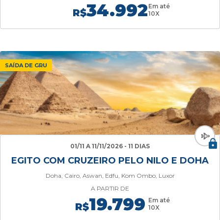
34.992
Em até
R$
10X
SAÍDA DE GRU
01/11 A 11/11/2026 - 11 DIAS
EGITO COM CRUZEIRO PELO NILO E DOHA
Doha, Cairo, Aswan, Edfu, Kom Ombo, Luxor
A PARTIR DE
19.799
Em até
R$
10X