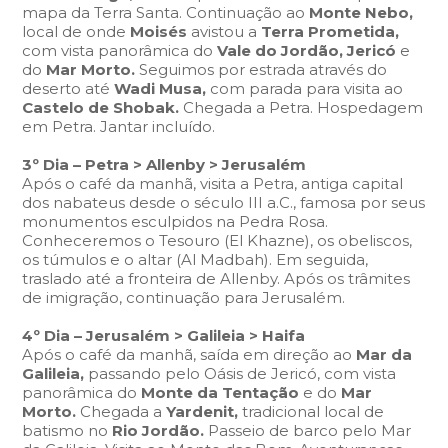
mapa da Terra Santa. Continuação ao
Monte Nebo,
local de onde
Moisés
avistou a
Terra Prometida,
com vista panorâmica do
Vale do Jordão, Jericó
e
do
Mar Morto.
Seguimos por estrada através do
deserto até
Wadi Musa,
com parada para visita ao
Castelo de Shobak.
Chegada a Petra. Hospedagem
em Petra. Jantar incluído.
3º Dia – Petra > Allenby > Jerusalém
Após o café da manhã, visita a Petra, antiga capital
dos nabateus desde o século III a.C., famosa por seus
monumentos esculpidos na Pedra Rosa.
Conheceremos o Tesouro (El Khazne), os obeliscos,
os túmulos e o altar (Al Madbah). Em seguida,
traslado até a fronteira de Allenby. Após os trâmites
de imigração, continuação para Jerusalém.
4º Dia – Jerusalém > Galileia > Haifa
Após o café da manhã, saída em direção ao
Mar da
Galileia,
passando pelo Oásis de Jericó, com vista
panorâmica do
Monte da Tentação
e do
Mar
Morto.
Chegada a
Yardenit,
tradicional local de
batismo no
Rio Jordão.
Passeio de barco pelo Mar