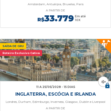
Amsterdam, Antuérpia, Bruxelas, Paris
A PARTIR DE
33.779
Em até
R$
10X
SAÍDA DE GRU
Roteiro Exclusivo Cativa
11 A 25/05/2028 - 15 DIAS
INGLATERRA, ESCÓCIA E IRLANDA
Londres, Durham, Edimburgo, Inverness, Glasgow, Dublin e Liverpool
A PARTIR DE