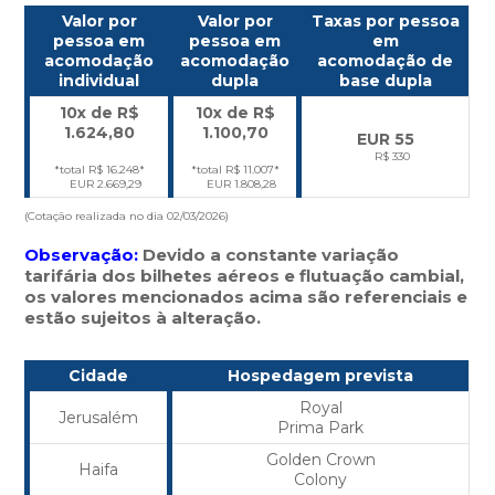
Valor por
Valor por
Taxas por pessoa
pessoa em
pessoa em
em
acomodação
acomodação
acomodação de
individual
dupla
base dupla
10x de R$
10x de R$
1.624,80
1.100,70
EUR 55
R$ 330
*total R$ 16.248*
*total R$ 11.007*
EUR 2.669,29
EUR 1.808,28
(Cotação realizada no dia 02/03/2026)
Observação:
Devido a constante variação
tarifária dos bilhetes aéreos e flutuação cambial,
os valores mencionados acima são referenciais e
estão sujeitos à alteração.
Cidade
Hospedagem prevista
Royal
Jerusalém
Prima Park
Golden Crown
Haifa
Colony