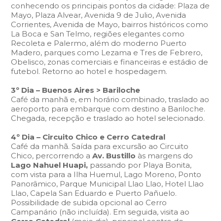
conhecendo os principais pontos da cidade: Plaza de
Mayo, Plaza Alvear, Avenida 9 de Julio, Avenida
Corrientes, Avenida de Mayo, bairros históricos como
La Boca e San Telmo, regiões elegantes como
Recoleta e Palermo, além do moderno Puerto
Madero, parques como Lezama e Tres de Febrero,
Obelisco, zonas comerciais e financeiras e estádio de
futebol. Retorno ao hotel e hospedagem.
3º Dia – Buenos Aires > Bariloche
Café da manhã e, em horário combinado, traslado ao
aeroporto para embarque com destino a Bariloche.
Chegada, recepção e traslado ao hotel selecionado.
4º Dia – Circuito Chico e Cerro Catedral
Café da manhã. Saída para excursão ao Circuito
Chico, percorrendo a
Av. Bustillo
às margens do
Lago Nahuel Huapi,
passando por Playa Bonita,
com vista para a Ilha Huemul, Lago Moreno, Ponto
Panorâmico, Parque Municipal Llao Llao, Hotel Llao
Llao, Capela San Eduardo e Puerto Pañuelo.
Possibilidade de subida opcional ao Cerro
Campanário (não incluída). Em seguida, visita ao