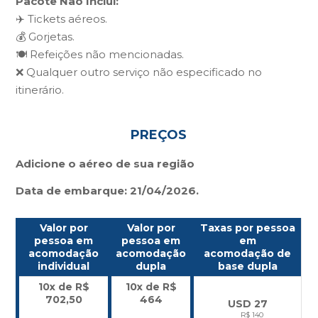
Pacote Não Inclui:
✈️ Tickets aéreos.
💰 Gorjetas.
🍽️ Refeições não mencionadas.
❌ Qualquer outro serviço não especificado no
itinerário.
PREÇOS
Adicione o aéreo de sua região
Data de embarque: 21/04/2026.
Valor por
Valor por
Taxas por pessoa
pessoa em
pessoa em
em
acomodação
acomodação
acomodação de
individual
dupla
base dupla
10x de R$
10x de R$
702,50
464
USD 27
R$ 140