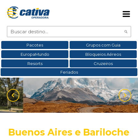
Pacotes
Grupos com Guia
EuropaMundo
Bloqueios Aéreos
Resorts
Cruzeiros
Feriados
Buenos Aires e Bariloche