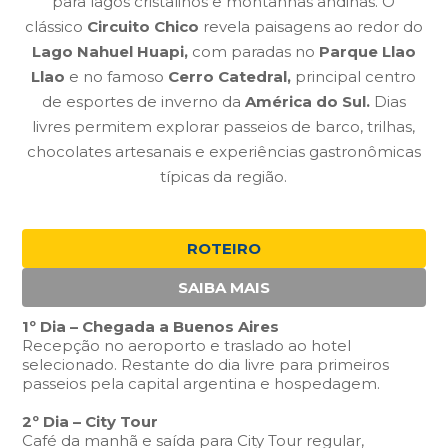
para lagos cristalinos e montanhas andinas. O
clássico
Circuito Chico
revela paisagens ao redor do
Lago Nahuel Huapi,
com paradas no
Parque Llao
Llao
e no famoso
Cerro Catedral,
principal centro
de esportes de inverno da
América do Sul.
Dias
livres permitem explorar passeios de barco, trilhas,
chocolates artesanais e experiências gastronômicas
típicas da região.
ROTEIRO
SAIBA MAIS
1º Dia – Chegada a Buenos Aires
Recepção no aeroporto e traslado ao hotel
selecionado. Restante do dia livre para primeiros
passeios pela capital argentina e hospedagem.
2º Dia – City Tour
Café da manhã e saída para City Tour regular,