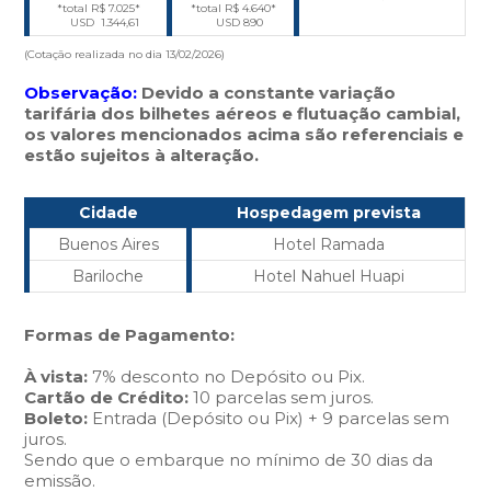
*total R$ 7.025*
*total R$ 4.640*
USD 1.344,61
USD 890
(Cotação realizada no dia 13/02/2026)
Observação:
Devido a constante variação
tarifária dos bilhetes aéreos e flutuação cambial,
os valores mencionados acima são referenciais e
estão sujeitos à alteração.
Cidade
Hospedagem prevista
Buenos Aires
Hotel Ramada
Bariloche
Hotel Nahuel Huapi
Formas de Pagamento:
À vista:
7% desconto no Depósito ou Pix.
Cartão de Crédito:
10 parcelas sem juros.
Boleto:
Entrada (Depósito ou Pix) + 9 parcelas sem
juros.
Sendo que o embarque no mínimo de 30 dias da
emissão.