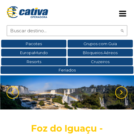
Pacotes
Grupos com Guia
EuropaMundo
Bloqueios Aéreos
Resorts
Cruzeiros
Feriados
Foz do Iguaçu -