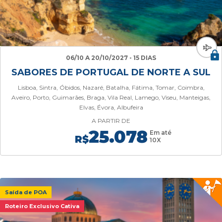
06/10 A 20/10/2027 - 15 DIAS
SABORES DE PORTUGAL DE NORTE A SUL
Lisboa, Sintra, Óbidos, Nazaré, Batalha, Fátima, Tomar, Coimbra,
Aveiro, Porto, Guimarães, Braga, Vila Real, Lamego, Viseu, Manteigas,
Elvas, Évora, Albufeira
A PARTIR DE
25.078
Em até
R$
10X
Saída de POA
Roteiro Exclusivo Cativa