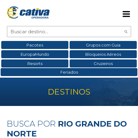
Pacotes
Grupos com Guia
EuropaMundo
Bloqueios Aéreos
Resorts
Cruzeiros
Feriados
DESTINOS
BUSCA POR
RIO GRANDE DO
NORTE