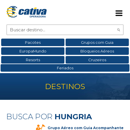
Pacotes
Grupos com Guia
EuropaMundo
Bloqueios Aéreos
Resorts
Cruzeiros
Feriados
DESTINOS
BUSCA POR
HUNGRIA
Grupo Aéreo com Guia Acompanhante