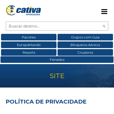
Pacotes
Grupos com Guia
EuropaMundo
Bloqueios Aéreos
Resorts
Cruzeiros
Feriados
SITE
POLÍTICA DE PRIVACIDADE