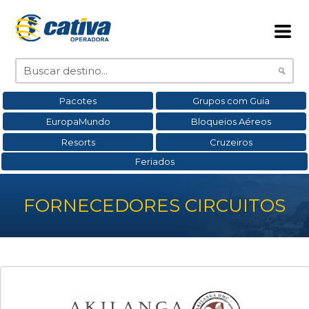
Pacotes
Grupos com Guia
EuropaMundo
Bloqueios Aéreos
Resorts
Cruzeiros
Feriados
FORNECEDORES CIRCUITOS