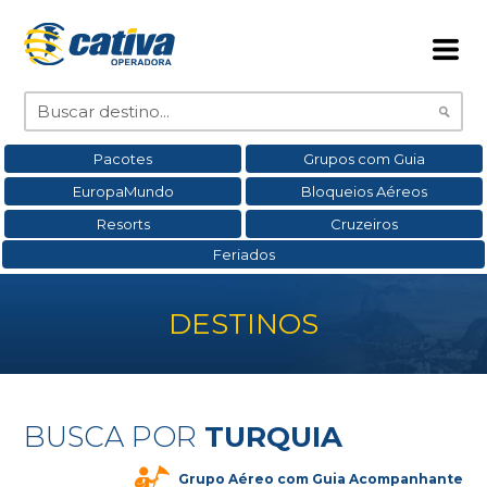
Pacotes
Grupos com Guia
EuropaMundo
Bloqueios Aéreos
Resorts
Cruzeiros
Feriados
DESTINOS
BUSCA POR
TURQUIA
Grupo Aéreo com Guia Acompanhante