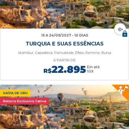
15 A 24/09/2027 - 10 DIAS
TURQUIA E SUAS ESSÊNCIAS
Istambul, Capadócia, Pamukkale, Éfeso, Esmirna, Bursa
A PARTIR DE
22.895
Em até
R$
10X
SAÍDA DE GRU
Roteiro Exclusivo Cativa