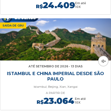
24.409
Em até
R$
10X
SAÍDA DE GRU
ATÉ SETEMBRO DE 2026 - 13 DIAS
ISTAMBUL E CHINA IMPERIAL DESDE SÃO
PAULO
Istambul, Beijing, Xian, Xangai
A PARTIR DE
23.064
Em até
R$
10X