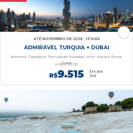
ATÉ NOVEMBRO DE 2026 - 13 DIAS
ADMIRÁVEL TURQUIA + DUBAI
Istambul, Capadócia, Pamukkale, Kusadasi, Izmir, Ancara, Bursa,
Dubai
A PARTIR DE
9.515
Em até
R$
10X