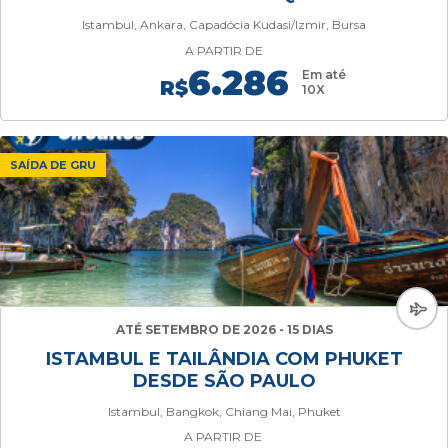
Istambul, Ankara, Capadócia Kudasi/Izmir, Bursa
A PARTIR DE
6.286
Em até
R$
10X
SAÍDA DE GRU
ATÉ SETEMBRO DE 2026 - 15 DIAS
ISTAMBUL E TAILÂNDIA COM PHUKET
DESDE SÃO PAULO
Istambul, Bangkok, Chiang Mai, Phuket
A PARTIR DE