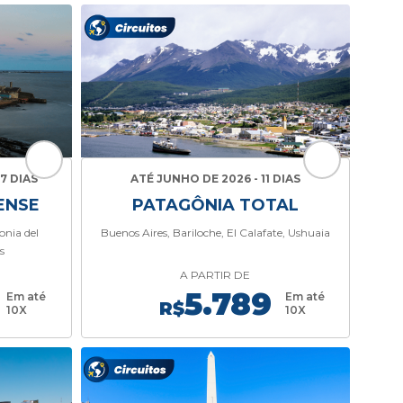
7 DIAS
ATÉ JUNHO DE 2026 - 11 DIAS
ENSE
PATAGÔNIA TOTAL
onia del
Buenos Aires, Bariloche, El Calafate, Ushuaia
s
A PARTIR DE
5.789
Em até
Em até
R$
10X
10X