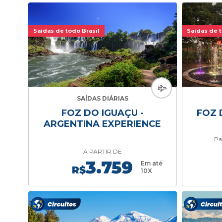
Saídas de todo Brasil
Saídas de t
SAÍDAS DIÁRIAS
FOZ DO IGUAÇU -
FOZ 
ARGENTINA EXPERIENCE
Pa
A PARTIR DE
3.759
Em até
R$
10X