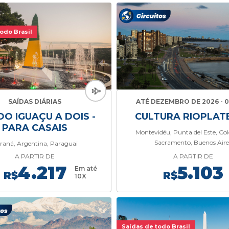
odo Brasil
SAÍDAS DIÁRIAS
ATÉ DEZEMBRO DE 2026 - 0
DO IGUAÇU A DOIS -
CULTURA RIOPLAT
PARA CASAIS
Montevidéu, Punta del Este, Col
Sacramento, Buenos Aire
raná, Argentina, Paraguai
A PARTIR DE
A PARTIR DE
4.217
5.103
Em até
R$
R$
10X
Saídas de todo Brasil