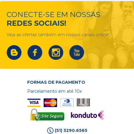
CONECTE-SE EM NOSSAS
REDES SOCIAIS!
Veja as ofertas também em nossos canais online!
FORMAS DE PAGAMENTO
Parcelamento em até 10x
(51) 3290.6565