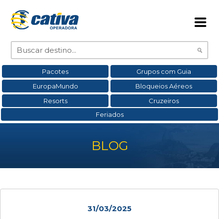
Pacotes
Grupos com Guia
EuropaMundo
Bloqueios Aéreos
Resorts
Cruzeiros
Feriados
BLOG
31/03/2025