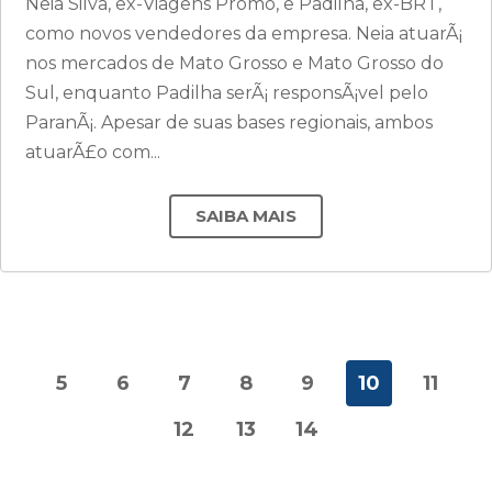
Neia Silva, ex-Viagens Promo, e Padilha, ex-BRT,
como novos vendedores da empresa. Neia atuarÃ¡
nos mercados de Mato Grosso e Mato Grosso do
Sul, enquanto Padilha serÃ¡ responsÃ¡vel pelo
ParanÃ¡. Apesar de suas bases regionais, ambos
atuarÃ£o com...
SAIBA MAIS
5
6
7
8
9
10
11
12
13
14